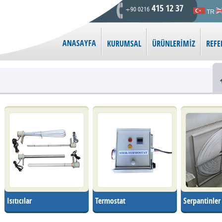
415 12 37
+90 0216
TR
ANASAYFA
KURUMSAL
ÜRÜNLERİMİZ
REFE
Isıtıcılar
Termostat
Serpantinler