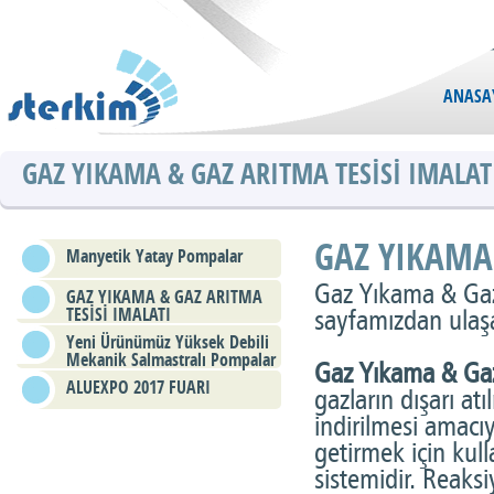
ANASA
GAZ YIKAMA & GAZ ARITMA TESİSİ IMALAT
GAZ YIKAMA 
Manyetik Yatay Pompalar
Gaz Yıkama & Gaz 
GAZ YIKAMA & GAZ ARITMA
TESİSİ IMALATI
sayfamızdan ulaşa
Yeni Ürünümüz Yüksek Debili
Mekanik Salmastralı Pompalar
Gaz Yıkama & Ga
ALUEXPO 2017 FUARI
gazların dışarı at
indirilmesi amacı
getirmek için kul
sistemidir. Reaks